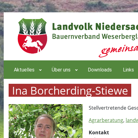
Aktuelles
Über uns
Downloads
Links
Ina Borcherding-Stiewe
Stellvertretende Ges
Agrarberatung
,
landw
Kontakt