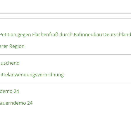
 Petition gegen Flächenfraß durch Bahnneubau Deutschlan
erer Region
täuschend
zmittelanwendungsverordnung
rndemo 24
- Bauerndemo 24