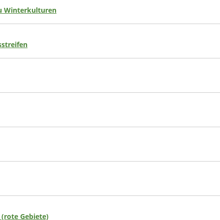
 Winterkulturen
streifen
 (rote Gebiete)