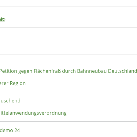
it)
 Petition gegen Flächenfraß durch Bahnneubau Deutschlan
erer Region
täuschend
zmittelanwendungsverordnung
rndemo 24