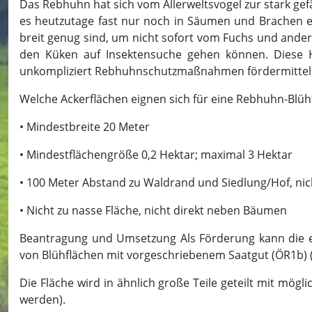
Das Rebhuhn hat sich vom Allerweltsvogel zur stark gefä
es heutzutage fast nur noch in Säumen und Brachen er
breit genug sind, um nicht sofort vom Fuchs und ande
den Küken auf Insektensuche gehen können. Diese Han
unkompliziert Rebhuhnschutzmaßnahmen fördermitte
Welche Ackerflächen eignen sich für eine Rebhuhn-Blüh
• Mindestbreite 20 Meter
• Mindestflächengröße 0,2 Hektar; maximal 3 Hektar
• 100 Meter Abstand zu Waldrand und Siedlung/Hof, ni
• Nicht zu nasse Fläche, nicht direkt neben Bäumen
Beantragung und Umsetzung Als Förderung kann die ein
von Blühflächen mit vorgeschriebenem Saatgut (ÖR1b) (
Die Fläche wird in ähnlich große Teile geteilt mit mögl
werden).