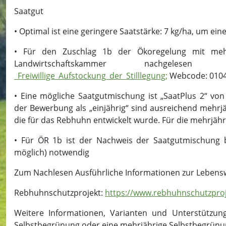
Saatgut
• Optimal ist eine geringere Saatstärke: 7 kg/ha, um ein
• Für den Zuschlag 1b der Ökoregelung mit mehr
Landwirtschaftskammer nachgel
_Freiwillige_Aufstockung_der_Stilllegung;
Webcode: 0104
• Eine mögliche Saatgutmischung ist „SaatPlus 2“ von 
der Bewerbung als „einjährig“ sind ausreichend mehrjä
die für das Rebhuhn entwickelt wurde. Für die mehrjähr
• Für ÖR 1b ist der Nachweis der Saatgutmischung b
möglich) notwendig
Zum Nachlesen Ausführliche Informationen zur Leben
Rebhuhnschutzprojekt:
https://www.rebhuhnschutzproj
Weitere Informationen, Varianten und Unterstützung
Selbstbegrünung oder eine mehrjährige Selbstbegrünu