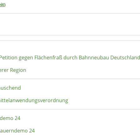
it)
 Petition gegen Flächenfraß durch Bahnneubau Deutschlan
erer Region
täuschend
zmittelanwendungsverordnung
rndemo 24
- Bauerndemo 24