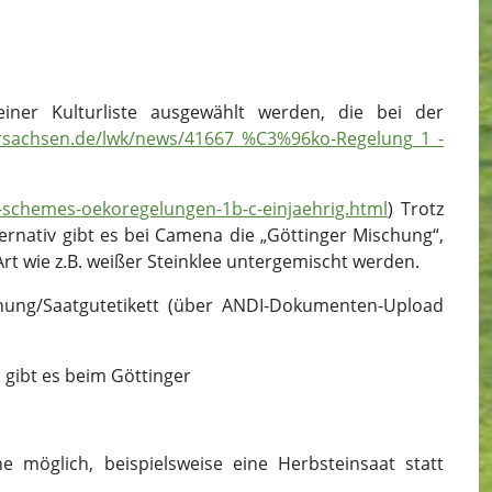
er Kulturliste ausgewählt werden, die bei der
ersachsen.de/lwk/news/41667_%C3%96ko-Regelung_1_-
o-schemes-oekoregelungen-1b-c-einjaehrig.html
) Trotz
ernativ gibt es bei Camena die „Göttinger Mischung“,
rt wie z.B. weißer Steinklee untergemischt werden.
hnung/Saatgutetikett (über ANDI-Dokumenten-Upload
gibt es beim Göttinger
 möglich, beispielsweise eine Herbsteinsaat statt