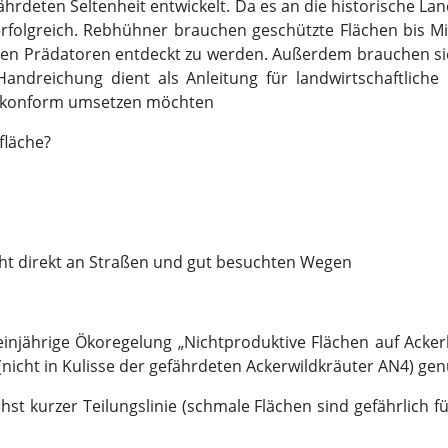
hrdeten Seltenheit entwickelt. Da es an die historische Lan
folgreich. Rebhühner brauchen geschützte Flächen bis Mit
ren Prädatoren entdeckt zu werden. Außerdem brauchen si
dreichung dient als Anleitung für landwirtschaftliche Be
lkonform umsetzen möchten
fläche?
cht direkt an Straßen und gut besuchten Wegen
jährige Ökoregelung „Nichtproduktive Flächen auf Ackerl
nicht in Kulisse der gefährdeten Ackerwildkräuter AN4) gen
ichst kurzer Teilungslinie (schmale Flächen sind gefährlic