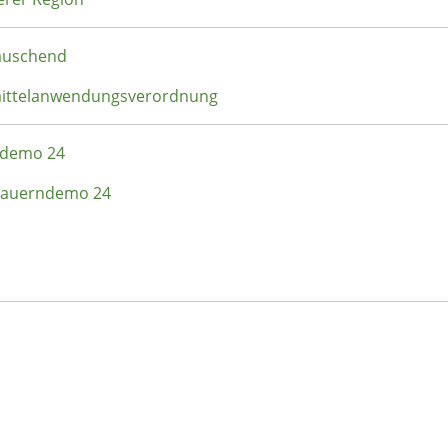
täuschend
zmittelanwendungsverordnung
rndemo 24
- Bauerndemo 24