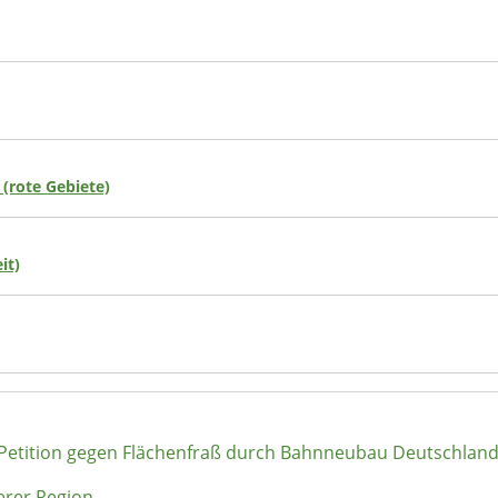
 (rote Gebiete)
it)
 Petition gegen Flächenfraß durch Bahnneubau Deutschlan
erer Region