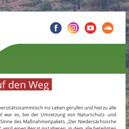
uf den Weg
versitätsstammtisch ins Leben gerufen und hierzu alle
el war es, bei der Umsetzung von Naturschutz- und
im Sinne des Maßnahmenpakets „Der Niedersächsische
ird einen Beirat installieren, in dem alle beteiligten