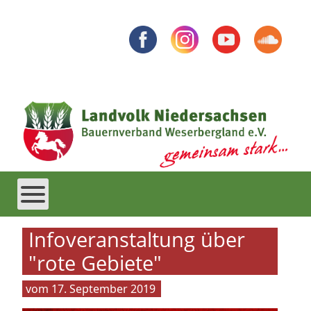
Infoveranstaltung über
"rote Gebiete"
17. September 2019